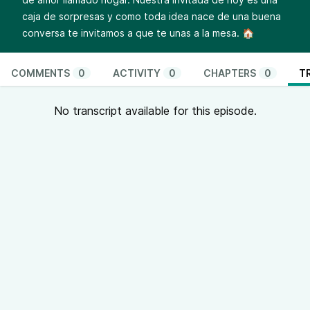
caja de sorpresas y como toda idea nace de una buena
conversa te invitamos a que te unas a la mesa. 🏠
COMMENTS
0
ACTIVITY
0
CHAPTERS
0
T
No transcript available for this episode.