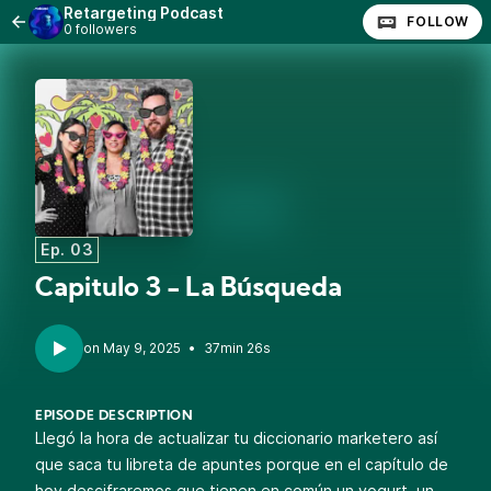
Retargeting Podcast
FOLLOW
0 followers
Ep. 03
Capitulo 3 - La Búsqueda
•
37min 26s
EPISODE DESCRIPTION
Llegó la hora de actualizar tu diccionario marketero así
que saca tu libreta de apuntes porque en el capítulo de
hoy descifraremos que tienen en común un yogurt, un